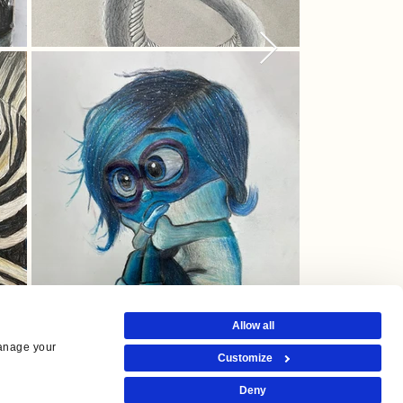
Allow all
anage your 
Customize
Deny