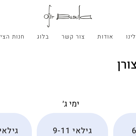
ינו
אודות
צור קשר
בלוג
חנות הציו
ורן
ימי ג׳
גילאי 9-11
גילאי 2-16