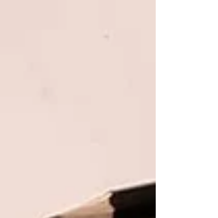
המנוסים בציור ובעלי רקע עשיר עשויים להרגיש
שדווקא כשזה מגיע לציור פורטרט והעברת הבעה
של אדם ספיציפי, משהו עובד אחרת. הציור
מתקדם, הפרטים נראים נכונים, ובכל זאת יש
תחושה שקשה לשים עליה את האצבע: זה לא
לגמרי זה! ציירה: חני שטיין, שרכשה את הקורס
הדיגיטלי לציור פורטרטים העניין הוא שפורטרט
הוא לא רק אוסף של פרטים. עין, אף ופה הם
חלקים חשובים, אבל חשוב להבין שהם