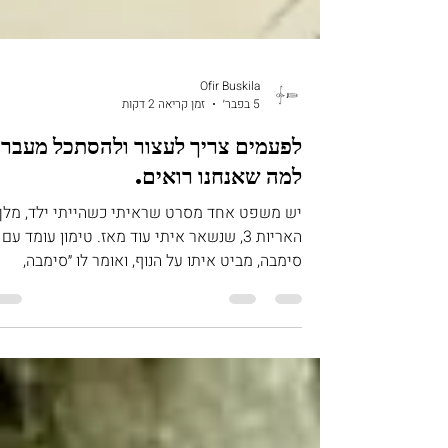
Ofir Buskila
5 בפבר׳
זמן קריאה 2 דקות
לפעמים צריך לעצור ולהסתכל מעבר
למה שאנחנו רואים.
יש משפט אחד מסרט שראיתי כשהייתי ילד, מלך
האריות 3, שנשאר איתי עוד מאז. טימון עומד עם
סימבה, מביט איתו על הנוף, ואומר לו ״סימבה,
תסתכל מעבר למה שאתה רואה״ . כילד זה נשמע
כמו עוד משפט פילוסופי מסרט מצוייר. אבל היום,
אחרי שנים של ציור, לימוד ועבודה עם ילדים, נוער
ומבוגרים- אני מבין שזה משפט שמסביר הרבה מ