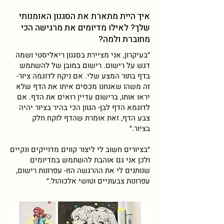
איך היית מתארת את הסגנון האומנותי
שלך? לאילו מדיומים את מרגישה הכי
מחוברת ולמה?
״בעיקרון, אני מציירת בסגנון ריאליסטי ושמה
דגש על רישום. רישום במובן של להשתמש
בדף בתור המצע שלי. אם ניקח לדוגמה ציור-
זה משהו שאנחנו מכסים איתו את הדף שלא
יראו אותו, ברישום עדיין רואים את הדף. אם
לדוגמא הדף לבן- הגוון הכי בהיר בציור יהיה
צבע הדף, זאת אומרת שהדף לוקח חלק
בציור.״
״בציורים חשוב לי ליצור קווים מדוייקים ונקיים
ולכן אני גם אוהבת להשתמש במדיומים
שנותנים לי את ההרגשה הזו- עפרונות רישום,
עפרונות צבעוניים וטושי אלכוהול.״