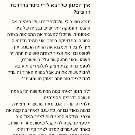
איך הסגנון שלך בא לידי ביטוי בהדרכת
החוגים?
״נורא חשוב לי שלתלמידים שלי תיהייה את
ההבנה העמוקה יותר שיש בבנייה של ציור
ואנטומיה, שיוכלו להעביר את המציאות בצורה
הטובה והמדוייקת ביותר. אני תמיד מדגישה
איך להצליח ולמצוא את הזווית הנכונה, איך
לפשט נכון את הציור לצורות פשוטות יותר. זה
משהו שאני מתעקשת עליו בשיעורים,
לפעמים זה קצת מציק לתלמידים ולא בא
להם לעשות את זה, אבל בטווח הארוך זה עוזר
להם לצייר טוב יותר באופן משמעותי.״
״לא מזמן ראיתי כמה ההתעקשות הזו באמת
חשובה בדברים מסויימים.
תלמידה, שדרך אגב מאוד מוכשרת ומציירת
ברמה מאוד גבוהה, כזו שגם ראיתי בה קצת את
עצמי. בגלל שהיא יודעת לצייר מאוד טוב
ולפעמים קשה לה לקבל שיטות ציור חדשות…
באחד השיעורים למדנו לצייר כף יד והיא